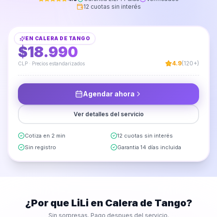
12 cuotas sin interés
Instalación de Enchufes
EN
CALERA DE TANGO
DESDE
$18.990
4.9
(120+)
CLP · Precios estandarizados
Agendar ahora
Ver detalles del servicio
Cotiza en 2 min
12 cuotas sin interés
Sin registro
Garantia 14 días incluida
¿Por que LiLi en
Calera de Tango
?
Sin sorpresas. Pago despues del servicio.