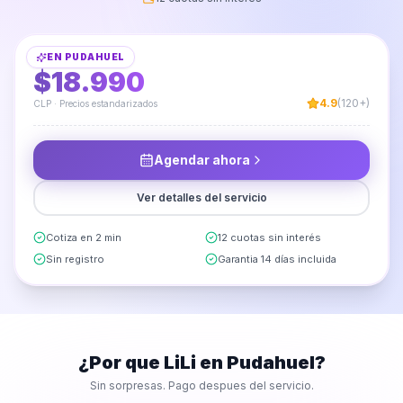
Instalación de Enchufes
EN
PUDAHUEL
DESDE
$18.990
4.9
(120+)
CLP · Precios estandarizados
Agendar ahora
Ver detalles del servicio
Cotiza en 2 min
12 cuotas sin interés
Sin registro
Garantia 14 días incluida
¿Por que LiLi en
Pudahuel
?
Sin sorpresas. Pago despues del servicio.