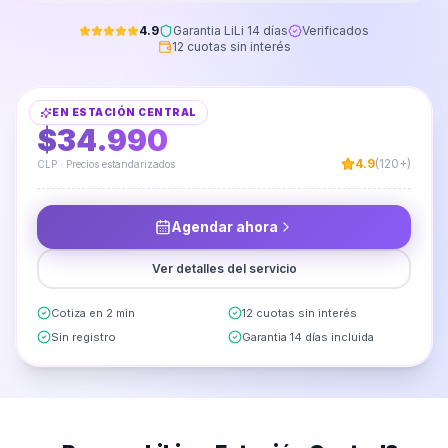
4.9
Garantia LiLi 14 días
Verificados
12 cuotas sin interés
Fijación y Sellado de Lavaplatos
EN
ESTACIÓN CENTRAL
DESDE
$34.990
4.9
(120+)
CLP · Precios estandarizados
Agendar ahora
Ver detalles del servicio
Cotiza en 2 min
12 cuotas sin interés
Sin registro
Garantia 14 días incluida