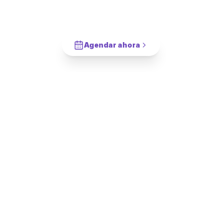
¿Agendamos tu
Fijación y Sellado de
Lavaplatos
en
Estación Central
?
Cotiza en 2 minutos. Paga solo cuando este completado.
Agendar ahora