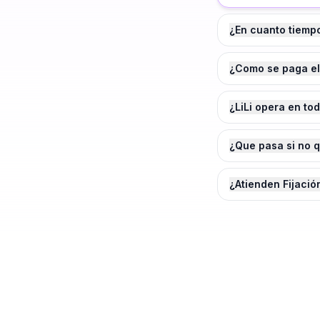
¿En cuanto tiemp
¿Como se paga el
¿LiLi opera en to
¿Que pasa si no 
¿Atienden Fijació
¿Agendamos tu
Fijaci
Cotiza en 2 minutos. Paga solo cuando e