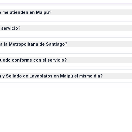
o me atienden en Maipú?
 servicio?
da la Metropolitana de Santiago?
quedo conforme con el servicio?
n y Sellado de Lavaplatos en Maipú el mismo dia?
ón y Sellado de Lavaplatos
en
Maipú
?
ste completado.