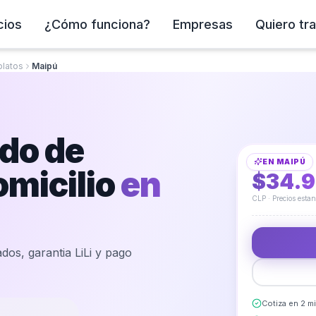
cios
¿Cómo funciona?
Empresas
Quiero tra
platos
Maipú
Fijación y Sella
ado de
EN
MAIPÚ
DESDE
omicilio
en
$34.
CLP · Precios esta
dos, garantia LiLi y pago
Cotiza en 2 m