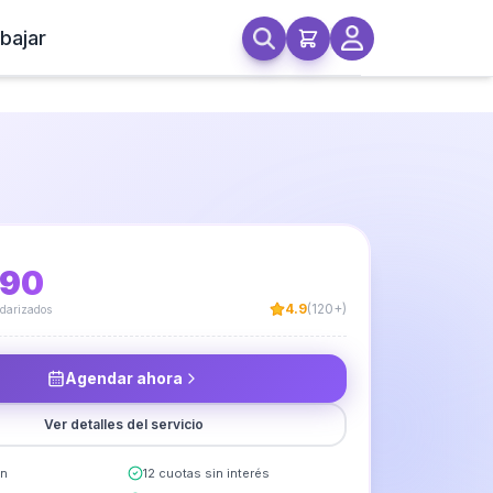
bajar
do de Lavaplatos
990
4.9
(120+)
ndarizados
Agendar ahora
Ver detalles del servicio
in
12 cuotas sin interés