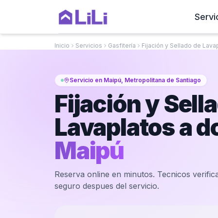
Servi
Inicio
Servicios
Gasfitería
Fijación y Sellado de Lava
Servicio en Maipú, Metropolitana de Santiago
Fijación y Sell
Lavaplatos a d
Maipú
Reserva online en minutos. Tecnicos verifica
seguro despues del servicio.