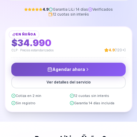
4.9
Garantia LiLi 14 días
Verificados
12 cuotas sin interés
Fijación y Sellado de Lavaplatos
EN
ÑUÑOA
DESDE
$34.990
4.9
(120+)
CLP · Precios estandarizados
Agendar ahora
Ver detalles del servicio
Cotiza en 2 min
12 cuotas sin interés
Sin registro
Garantia 14 días incluida