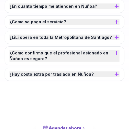
¿En cuanto tiempo me atienden en Ñuñoa?
¿Como se paga el servicio?
¿LiLi opera en toda la Metropolitana de Santiago?
¿Como confirmo que el profesional asignado en
Ñuñoa es seguro?
¿Hay costo extra por traslado en Ñuñoa?
¿Agendamos tu
Fijación y Sellado de
Lavaplatos
en
Ñuñoa
?
Cotiza en 2 minutos. Paga solo cuando este completado.
Agendar ahora