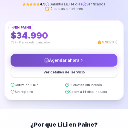
4.9
Garantia LiLi 14 días
Verificados
12 cuotas sin interés
Fijación y Sellado de Lavaplatos
EN
PAINE
DESDE
$34.990
4.9
(120+)
CLP · Precios estandarizados
Agendar ahora
Ver detalles del servicio
Cotiza en 2 min
12 cuotas sin interés
Sin registro
Garantia 14 días incluida
¿Por que LiLi en
Paine
?