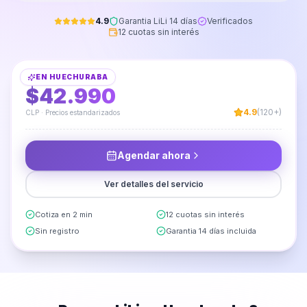
4.9
Garantia LiLi 14 días
Verificados
12 cuotas sin interés
Instalación y Armado de Vanitorio Aéreo
EN
HUECHURABA
DESDE
$42.990
4.9
(120+)
CLP · Precios estandarizados
Agendar ahora
Ver detalles del servicio
Cotiza en 2 min
12 cuotas sin interés
Sin registro
Garantia 14 días incluida