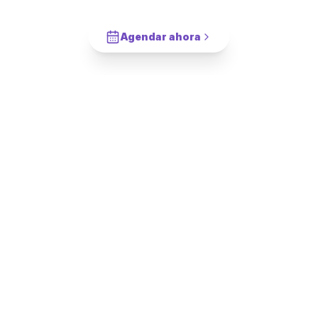
Cotiza en 2 minutos. Paga solo cuando este completado.
Agendar ahora