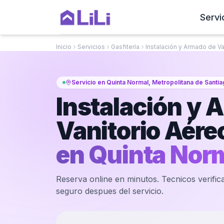
Servi
Inicio
Servicios
Gasfitería
Instalación y Armado de Va
Servicio en Quinta Normal, Metropolitana de Santi
Instalación y 
Vanitorio Aéreo
en
Quinta Nor
Reserva online en minutos. Tecnicos verifica
seguro despues del servicio.