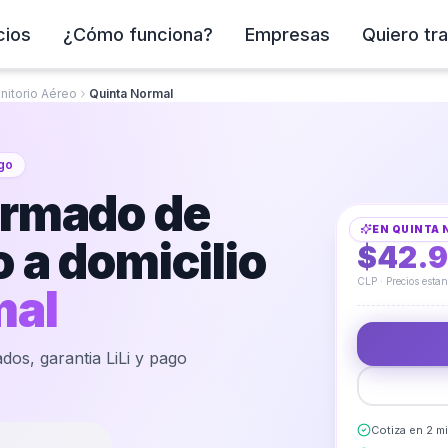
cios
¿Cómo funciona?
Empresas
Quiero tra
nitorio Aéreo
Quinta Normal
ago
Instalación y Ar
Armado de
EN
QUINTA
DESDE
 a domicilio
$42.
CLP · Precios esta
mal
dos, garantia LiLi y pago
Cotiza en 2 m