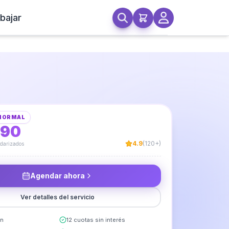
bajar
mado de Vanitorio Aéreo
 NORMAL
990
4.9
(120+)
ndarizados
Agendar ahora
Ver detalles del servicio
in
12 cuotas sin interés