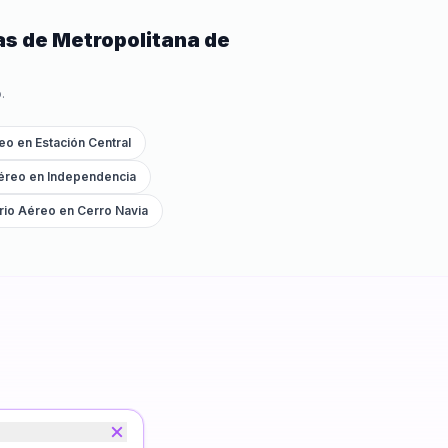
as de
Metropolitana de
.
reo
en
Estación Central
Aéreo
en
Independencia
orio Aéreo
en
Cerro Navia