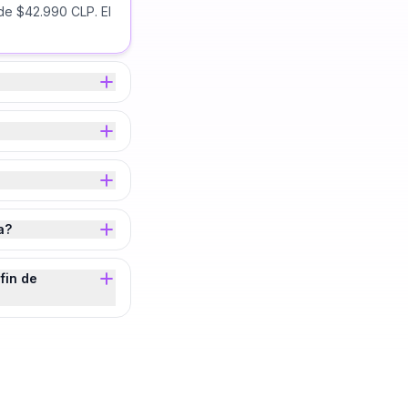
de $42.990 CLP. El
a?
fin de