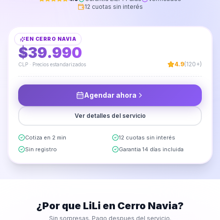
12 cuotas sin interés
Armado de Clóset
EN
CERRO NAVIA
DESDE
$39.990
4.9
(120+)
CLP · Precios estandarizados
Agendar ahora
Ver detalles del servicio
Cotiza en 2 min
12 cuotas sin interés
Sin registro
Garantia 14 días incluida
¿Por que LiLi en
Cerro Navia
?
Sin sorpresas. Pago despues del servicio.