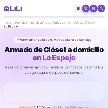
Inicio
Servicios
Instalaciones y Armados
Armado de Clóset
Lo Espejo
Servicio en Lo Espejo, Metropolitana de Santiago
Armado de Clóset a domicilio
en
Lo Espejo
Reserva online en minutos. Tecnicos verificados, garantia LiLi
y pago seguro despues del servicio.
4.9
Garantia LiLi 14 días
Verificados