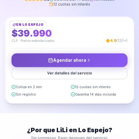
12 cuotas sin interés
Armado de Clóset
EN
LO ESPEJO
DESDE
$39.990
4.9
(120+)
CLP · Precios estandarizados
Agendar ahora
Ver detalles del servicio
Cotiza en 2 min
12 cuotas sin interés
Sin registro
Garantia 14 días incluida
¿Por que LiLi en
Lo Espejo
?
Sin sorpresas. Pago despues del servicio.