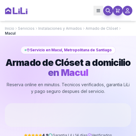
Inicio
Servicios
Instalaciones y Armados
Armado de Clóset
Macul
Servicio en Macul, Metropolitana de Santiago
Armado de Clóset a domicilio
en
Macul
Reserva online en minutos. Tecnicos verificados, garantia LiLi
y pago seguro despues del servicio.
4.9
Garantia LiLi 14 días
Verificados