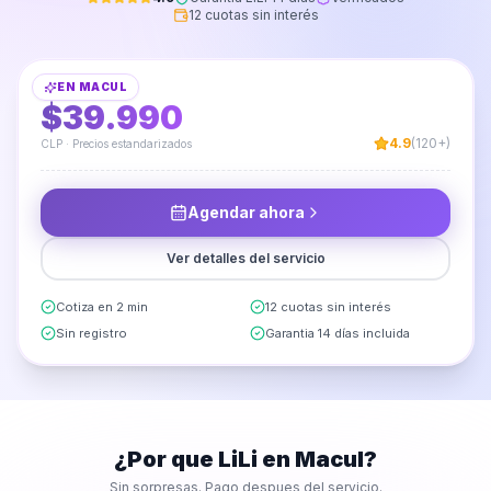
12 cuotas sin interés
Armado de Clóset
EN
MACUL
DESDE
$39.990
4.9
(120+)
CLP · Precios estandarizados
Agendar ahora
Ver detalles del servicio
Cotiza en 2 min
12 cuotas sin interés
Sin registro
Garantia 14 días incluida
¿Por que LiLi en
Macul
?
Sin sorpresas. Pago despues del servicio.