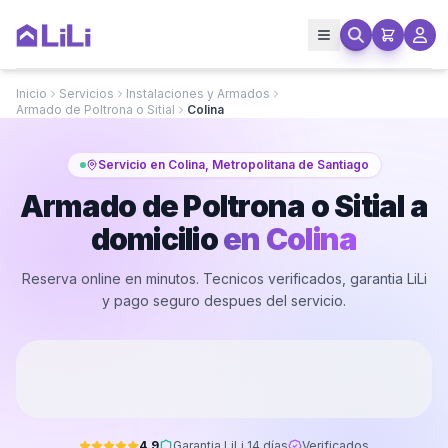
Inicio
Servicios
Instalaciones y Armados
Armado de Poltrona o Sitial
Colina
Servicio en Colina, Metropolitana de Santiago
Armado de Poltrona o Sitial a
domicilio
en
Colina
Reserva online en minutos. Tecnicos verificados, garantia LiLi
y pago seguro despues del servicio.
4.9
Garantia LiLi 14 días
Verificados