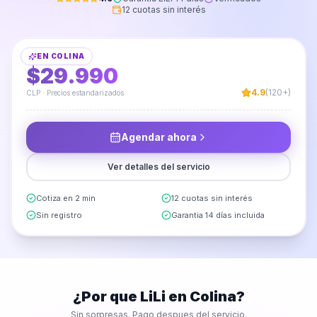
12 cuotas sin interés
Armado de Poltrona o Sitial
EN
COLINA
DESDE
$29.990
4.9
(120+)
CLP · Precios estandarizados
Agendar ahora
Ver detalles del servicio
Cotiza en 2 min
12 cuotas sin interés
Sin registro
Garantia 14 días incluida
¿Por que LiLi en
Colina
?
Sin sorpresas. Pago despues del servicio.