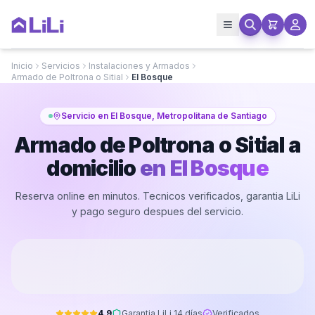
Inicio
Servicios
Instalaciones y Armados
Armado de Poltrona o Sitial
El Bosque
Servicio en El Bosque, Metropolitana de Santiago
Armado de Poltrona o Sitial a
domicilio
en
El Bosque
Reserva online en minutos. Tecnicos verificados, garantia LiLi
y pago seguro despues del servicio.
4.9
Garantia LiLi 14 días
Verificados