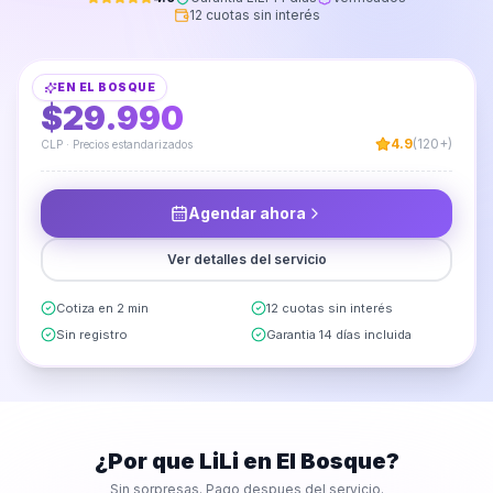
12 cuotas sin interés
Armado de Poltrona o Sitial
EN
EL BOSQUE
DESDE
$29.990
4.9
(120+)
CLP · Precios estandarizados
Agendar ahora
Ver detalles del servicio
Cotiza en 2 min
12 cuotas sin interés
Sin registro
Garantia 14 días incluida
¿Por que LiLi en
El Bosque
?
Sin sorpresas. Pago despues del servicio.