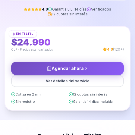
4.9
Garantia LiLi 14 días
Verificados
12 cuotas sin interés
Instalación de Barra de Apoyo para Baño
EN
TILTIL
DESDE
$24.990
4.9
(120+)
CLP · Precios estandarizados
Agendar ahora
Ver detalles del servicio
Cotiza en 2 min
12 cuotas sin interés
Sin registro
Garantia 14 días incluida