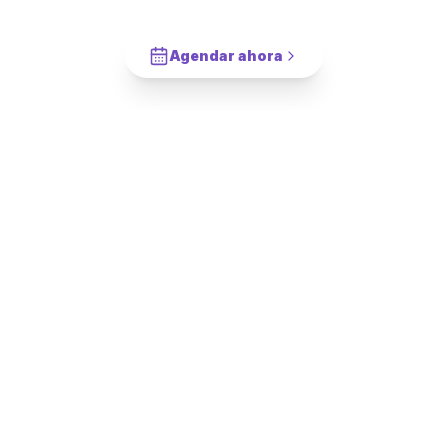
Apoyo para Baño
en
Tiltil
?
Cotiza en 2 minutos. Paga solo cuando este completado.
Agendar ahora