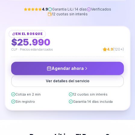
4.9
Garantia LiLi 14 días
Verificados
12 cuotas sin interés
Instalación de Barra para Cortinas
EN
EL BOSQUE
DESDE
$25.990
4.9
(120+)
CLP · Precios estandarizados
Agendar ahora
Ver detalles del servicio
Cotiza en 2 min
12 cuotas sin interés
Sin registro
Garantia 14 días incluida