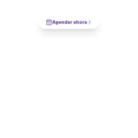
para Cortinas
en
El Bosque
?
Cotiza en 2 minutos. Paga solo cuando este completado.
Agendar ahora