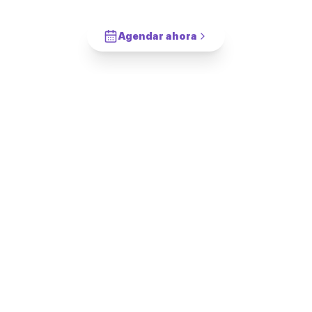
Cotiza en 2 minutos. Paga solo cuando este completado.
Agendar ahora