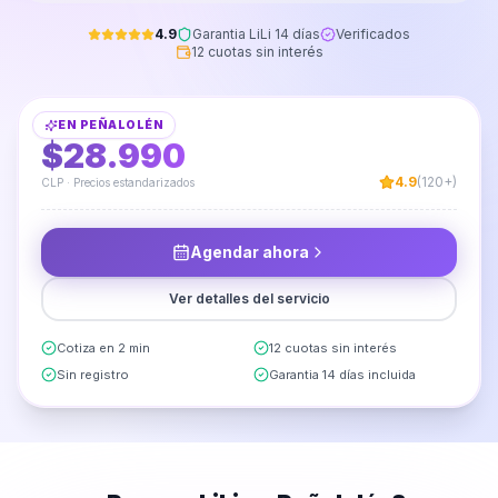
4.9
Garantia LiLi 14 días
Verificados
12 cuotas sin interés
Instalación de Botiquín para Baño
EN
PEÑALOLÉN
DESDE
$28.990
4.9
(120+)
CLP · Precios estandarizados
Agendar ahora
Ver detalles del servicio
Cotiza en 2 min
12 cuotas sin interés
Sin registro
Garantia 14 días incluida