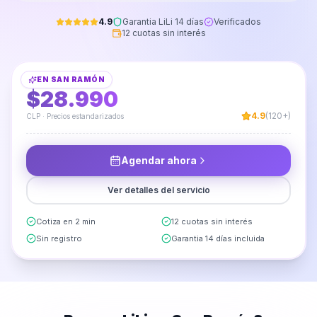
4.9
Garantia LiLi 14 días
Verificados
12 cuotas sin interés
Instalación de Botiquín para Baño
EN
SAN RAMÓN
DESDE
$28.990
4.9
(120+)
CLP · Precios estandarizados
Agendar ahora
Ver detalles del servicio
Cotiza en 2 min
12 cuotas sin interés
Sin registro
Garantia 14 días incluida