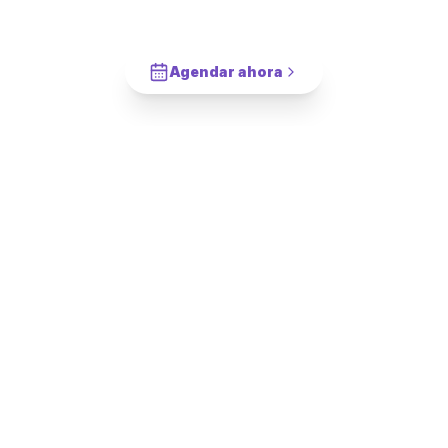
para Baño
en
San Ramón
?
Cotiza en 2 minutos. Paga solo cuando este completado.
Agendar ahora