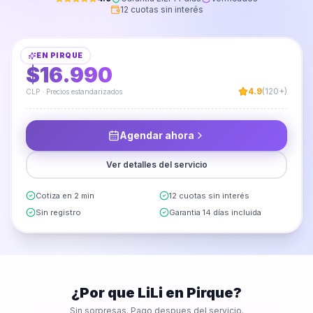
12 cuotas sin interés
Instalación de Cuadros en Pared
EN
PIRQUE
DESDE
$16.990
4.9
(120+)
CLP · Precios estandarizados
Agendar ahora
Ver detalles del servicio
Cotiza en 2 min
12 cuotas sin interés
Sin registro
Garantia 14 días incluida
¿Por que LiLi en
Pirque
?
Sin sorpresas. Pago despues del servicio.