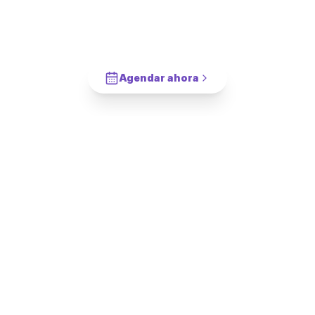
¿Agendamos tu
Instalación de Mueble
Cocina Aéreo
en
Calera de Tango
?
Cotiza en 2 minutos. Paga solo cuando este completado.
Agendar ahora