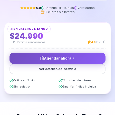
4.9
Garantia LiLi 14 días
Verificados
12 cuotas sin interés
Instalación de Mueble Cocina Aéreo
EN
CALERA DE TANGO
DESDE
$24.990
4.9
(120+)
CLP · Precios estandarizados
Agendar ahora
Ver detalles del servicio
Cotiza en 2 min
12 cuotas sin interés
Sin registro
Garantia 14 días incluida