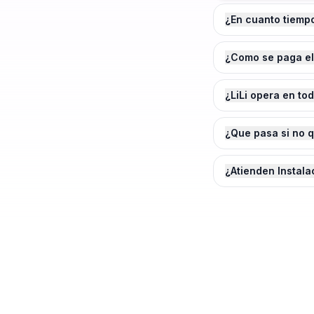
¿En cuanto tiemp
¿Como se paga el
¿LiLi opera en to
¿Que pasa si no 
¿Atienden Instal
¿Agendamos tu
Insta
Curacaví
?
Cotiza en 2 minutos. Paga solo cuando e