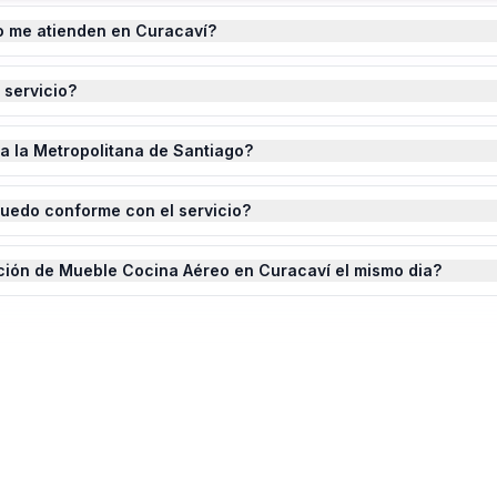
o me atienden en Curacaví?
 servicio?
da la Metropolitana de Santiago?
quedo conforme con el servicio?
ación de Mueble Cocina Aéreo en Curacaví el mismo dia?
lación de Mueble Cocina Aéreo
en
ste completado.