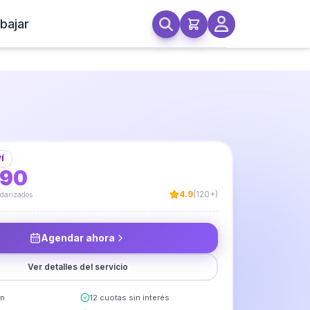
bajar
Mueble Cocina Aéreo
Í
990
4.9
(120+)
ndarizados
Agendar ahora
Ver detalles del servicio
in
12 cuotas sin interés