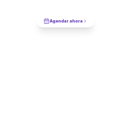
Cocina Aéreo
en
Lo Espejo
?
Cotiza en 2 minutos. Paga solo cuando este completado.
Agendar ahora