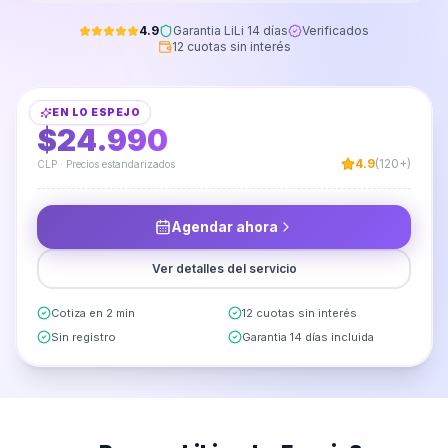
4.9
Garantia LiLi 14 días
Verificados
12 cuotas sin interés
Instalación de Mueble Cocina Aéreo
EN
LO ESPEJO
DESDE
$24.990
4.9
(120+)
CLP · Precios estandarizados
Agendar ahora
Ver detalles del servicio
Cotiza en 2 min
12 cuotas sin interés
Sin registro
Garantia 14 días incluida