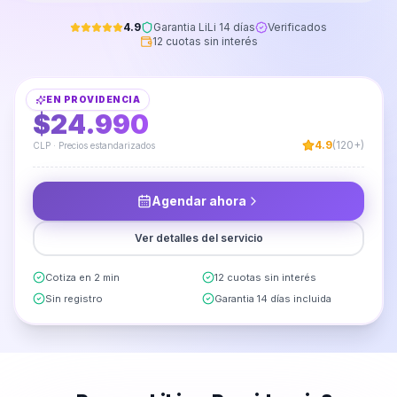
4.9
Garantia LiLi 14 días
Verificados
12 cuotas sin interés
Instalación de Mueble Cocina Aéreo
EN
PROVIDENCIA
DESDE
$24.990
4.9
(120+)
CLP · Precios estandarizados
Agendar ahora
Ver detalles del servicio
Cotiza en 2 min
12 cuotas sin interés
Sin registro
Garantia 14 días incluida