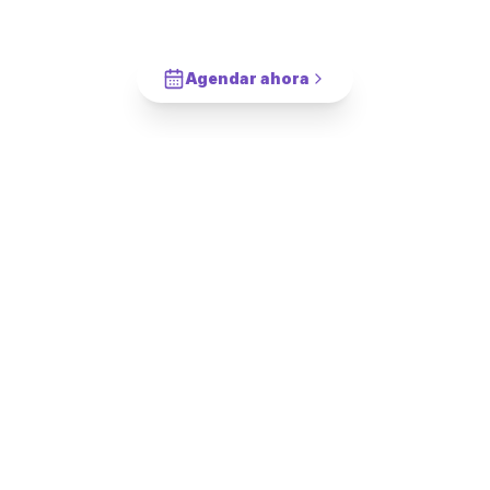
Cocina Aéreo
en
Providencia
?
Cotiza en 2 minutos. Paga solo cuando este completado.
Agendar ahora