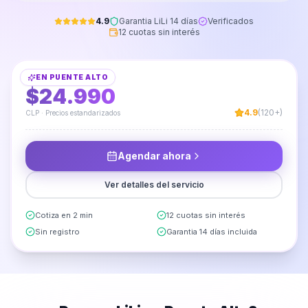
4.9
Garantia LiLi 14 días
Verificados
12 cuotas sin interés
Instalación de Mueble Cocina Aéreo
EN
PUENTE ALTO
DESDE
$24.990
4.9
(120+)
CLP · Precios estandarizados
Agendar ahora
Ver detalles del servicio
Cotiza en 2 min
12 cuotas sin interés
Sin registro
Garantia 14 días incluida