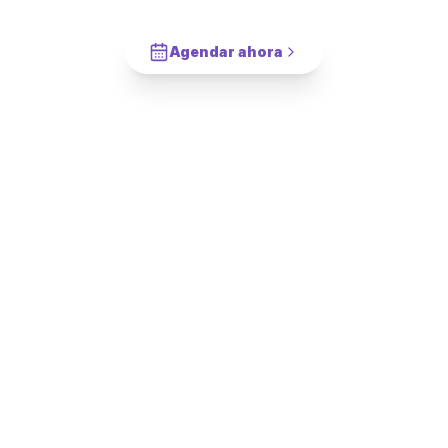
Cotiza en 2 minutos. Paga solo cuando este completado.
Agendar ahora