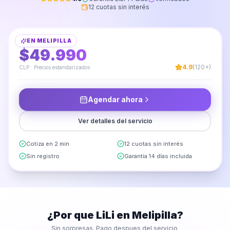
12 cuotas sin interés
Instalación de Panel TV
EN
MELIPILLA
DESDE
$49.990
4.9
(120+)
CLP · Precios estandarizados
Agendar ahora
Ver detalles del servicio
Cotiza en 2 min
12 cuotas sin interés
Sin registro
Garantia 14 días incluida
¿Por que LiLi en
Melipilla
?
Sin sorpresas. Pago despues del servicio.