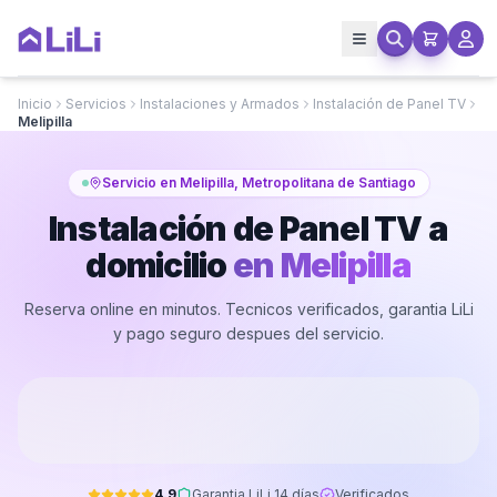
Inicio
Servicios
Instalaciones y Armados
Instalación de Panel TV
Melipilla
Servicio en Melipilla, Metropolitana de Santiago
Instalación de Panel TV a
domicilio
en
Melipilla
Reserva online en minutos. Tecnicos verificados, garantia LiLi
y pago seguro despues del servicio.
4.9
Garantia LiLi 14 días
Verificados