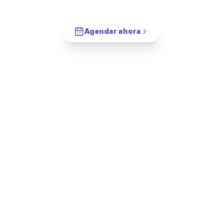
en
Pedro Aguirre Cerda
?
Cotiza en 2 minutos. Paga solo cuando este completado.
Agendar ahora