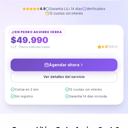
4.9
Garantia LiLi 14 días
Verificados
12 cuotas sin interés
Instalación de Panel TV
EN
PEDRO AGUIRRE CERDA
DESDE
$49.990
4.9
(120+)
CLP · Precios estandarizados
Agendar ahora
Ver detalles del servicio
Cotiza en 2 min
12 cuotas sin interés
Sin registro
Garantia 14 días incluida