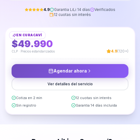
4.9
Garantia LiLi 14 días
Verificados
12 cuotas sin interés
Instalación de Rack Flotante para TV
EN
CURACAVÍ
DESDE
$49.990
4.9
(120+)
CLP · Precios estandarizados
Agendar ahora
Ver detalles del servicio
Cotiza en 2 min
12 cuotas sin interés
Sin registro
Garantia 14 días incluida