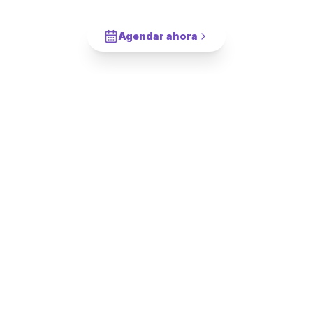
Cotiza en 2 minutos. Paga solo cuando este completado.
Agendar ahora