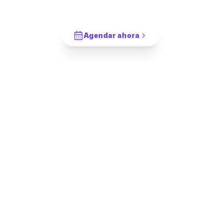
Flotante para TV
en
La Florida
?
Cotiza en 2 minutos. Paga solo cuando este completado.
Agendar ahora