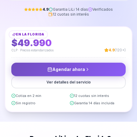
4.9
Garantia LiLi 14 días
Verificados
12 cuotas sin interés
Instalación de Rack Flotante para TV
EN
LA FLORIDA
DESDE
$49.990
4.9
(120+)
CLP · Precios estandarizados
Agendar ahora
Ver detalles del servicio
Cotiza en 2 min
12 cuotas sin interés
Sin registro
Garantia 14 días incluida