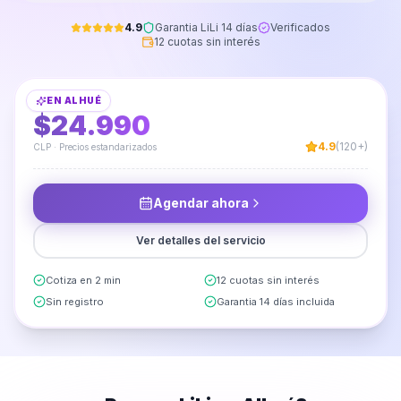
4.9
Garantia LiLi 14 días
Verificados
12 cuotas sin interés
Limpieza de Alfombras Bajada de Cama
EN
ALHUÉ
DESDE
$24.990
4.9
(120+)
CLP · Precios estandarizados
Agendar ahora
Ver detalles del servicio
Cotiza en 2 min
12 cuotas sin interés
Sin registro
Garantia 14 días incluida