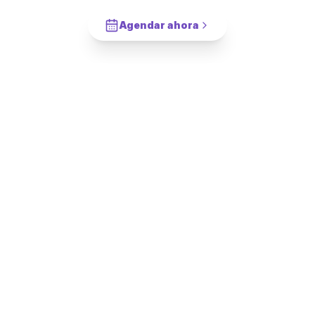
Cotiza en 2 minutos. Paga solo cuando este completado.
Agendar ahora