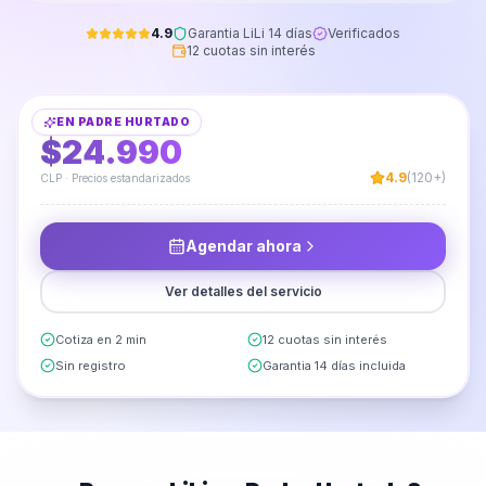
4.9
Garantia LiLi 14 días
Verificados
12 cuotas sin interés
Limpieza de Alfombras Bajada de Cama
EN
PADRE HURTADO
DESDE
$24.990
4.9
(120+)
CLP · Precios estandarizados
Agendar ahora
Ver detalles del servicio
Cotiza en 2 min
12 cuotas sin interés
Sin registro
Garantia 14 días incluida