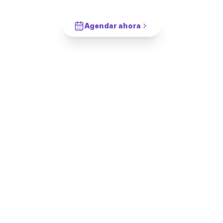
Cotiza en 2 minutos. Paga solo cuando este completado.
Agendar ahora