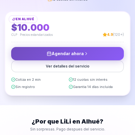
Limpieza de Futón
EN
ALHUÉ
DESDE
$10.000
4.9
(120+)
CLP · Precios estandarizados
Agendar ahora
Ver detalles del servicio
Cotiza en 2 min
12 cuotas sin interés
Sin registro
Garantia 14 días incluida
¿Por que LiLi en
Alhué
?
Sin sorpresas. Pago despues del servicio.