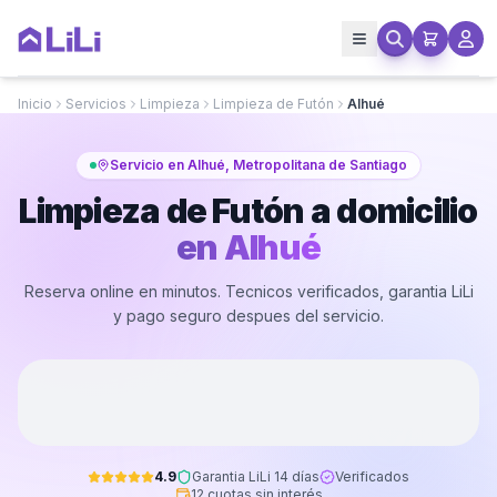
Inicio
Servicios
Limpieza
Limpieza de Futón
Alhué
Servicio en Alhué, Metropolitana de Santiago
Limpieza de Futón a domicilio
en
Alhué
Reserva online en minutos. Tecnicos verificados, garantia LiLi
y pago seguro despues del servicio.
4.9
Garantia LiLi 14 días
Verificados
12 cuotas sin interés