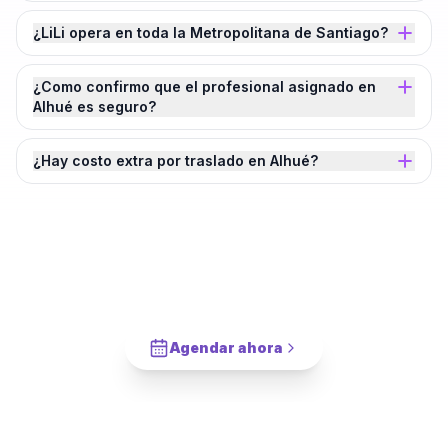
¿LiLi opera en toda la Metropolitana de Santiago?
¿Como confirmo que el profesional asignado en
Alhué es seguro?
¿Hay costo extra por traslado en Alhué?
¿Agendamos tu
Limpieza de Futón
en
Alhué
?
Cotiza en 2 minutos. Paga solo cuando este completado.
Agendar ahora