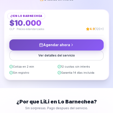
Limpieza de Futón
EN
LO BARNECHEA
DESDE
$10.000
4.9
(120+)
CLP · Precios estandarizados
Agendar ahora
Ver detalles del servicio
Cotiza en 2 min
12 cuotas sin interés
Sin registro
Garantia 14 días incluida
¿Por que LiLi en
Lo Barnechea
?
Sin sorpresas. Pago despues del servicio.