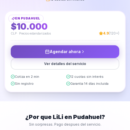
Limpieza de Futón
EN
PUDAHUEL
DESDE
$10.000
4.9
(120+)
CLP · Precios estandarizados
Agendar ahora
Ver detalles del servicio
Cotiza en 2 min
12 cuotas sin interés
Sin registro
Garantia 14 días incluida
¿Por que LiLi en
Pudahuel
?
Sin sorpresas. Pago despues del servicio.