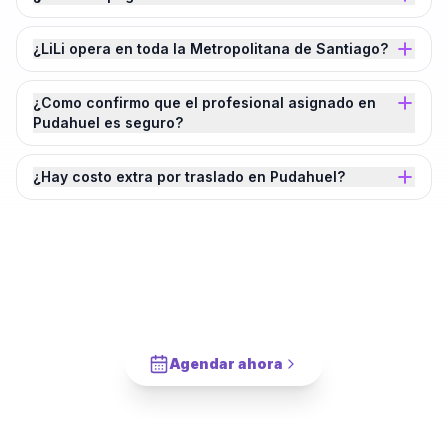
¿LiLi opera en toda la Metropolitana de Santiago?
¿Como confirmo que el profesional asignado en
Pudahuel es seguro?
¿Hay costo extra por traslado en Pudahuel?
¿Agendamos tu
Limpieza de Futón
en
Pudahuel
?
Cotiza en 2 minutos. Paga solo cuando este completado.
Agendar ahora