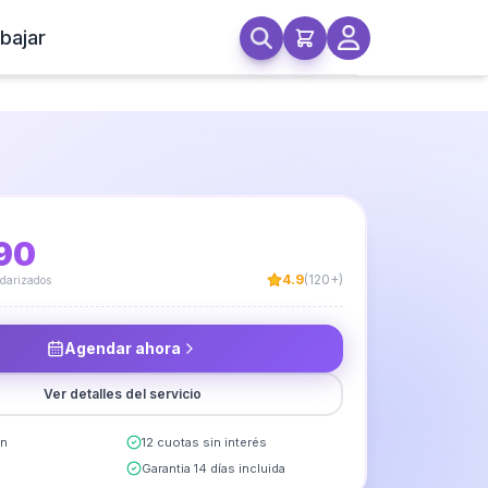
bajar
nchufes
90
4.9
(120+)
ndarizados
Agendar ahora
Ver detalles del servicio
in
12 cuotas sin interés
Garantia 14 días incluida