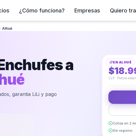
cios
¿Cómo funciona?
Empresas
Quiero tra
Alhué
Instalación de E
 Enchufes a
EN
ALHUÉ
DESDE
$18.9
hué
CLP · Precios esta
dos, garantia LiLi y pago
Cotiza en 2 m
Sin registro