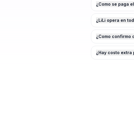
¿Como se paga el
¿LiLi opera en to
¿Como confirmo q
¿Hay costo extra 
¿Agendamos tu
Insta
Cotiza en 2 minutos. Paga solo cuando e