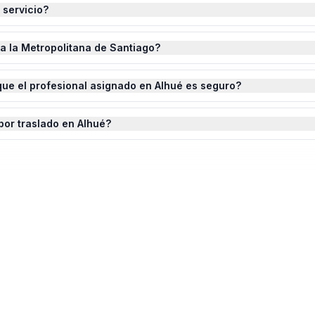
 servicio?
da la Metropolitana de Santiago?
ue el profesional asignado en Alhué es seguro?
por traslado en Alhué?
lación de Enchufes
en
Alhué
?
ste completado.