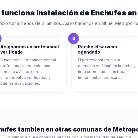
 funciona
Instalación de Enchufes
e
vicio toma menos de 2 minutos. Asi lo hacemos en
Alhué
,
Metropolit
3
Asignamos un profesional
Recibe el servicio
verificado
agendado
Buscamos automaticamente al
El profesional llega a tu
profesional disponible mas
direccion en Alhué en la fecha y
cercano a Alhué, con
hora coordinada, con todas las
antecedentes verificados y
herramientas necesarias.
buenas evaluaciones.
hufes
tambien en otras comunas de
Metropo
Cubrimos
Alhué
y comunas vecinas con la misma calidad de servicio.