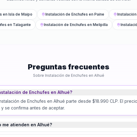
s
en
Isla de Maipo
Instalación de Enchufes
en
Paine
Instalació
ufes
en
Talagante
Instalación de Enchufes
en
Melipilla
Instalaci
Preguntas frecuentes
Sobre
Instalación de Enchufes
en
Alhué
nstalación de Enchufes en Alhué?
Instalación de Enchufes en Alhué parte desde $18.990 CLP. El preci
 y se confirma antes de aceptar.
o me atienden en Alhué?