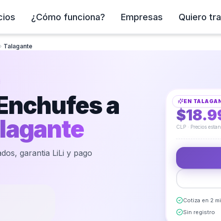
cios
¿Cómo funciona?
Empresas
Quiero tra
Talagante
Instalación de E
 Enchufes a
EN
TALAGA
DESDE
$18.9
lagante
CLP · Precios esta
dos, garantia LiLi y pago
Cotiza en 2 m
Sin registro