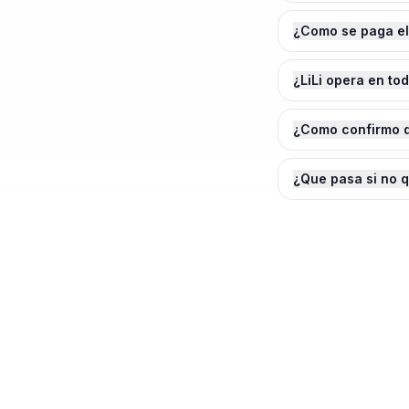
¿Como se paga el
¿LiLi opera en to
¿Como confirmo q
¿Que pasa si no 
¿Agendamos tu
Insta
Cotiza en 2 minutos. Paga solo cuando e