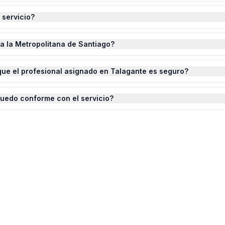
 servicio?
da la Metropolitana de Santiago?
ue el profesional asignado en Talagante es seguro?
quedo conforme con el servicio?
lación de Enchufes
en
Talagante
?
ste completado.