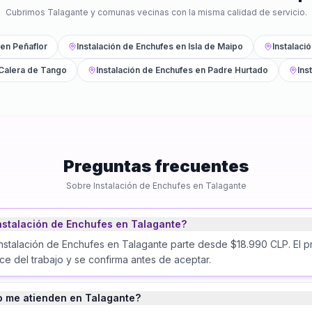
Cubrimos
Talagante
y comunas vecinas con la misma calidad de servicio.
en
Peñaflor
Instalación de Enchufes
en
Isla de Maipo
Instalaci
Calera de Tango
Instalación de Enchufes
en
Padre Hurtado
Ins
Preguntas frecuentes
Sobre
Instalación de Enchufes
en
Talagante
nstalación de Enchufes en Talagante?
Instalación de Enchufes en Talagante parte desde $18.990 CLP. El pr
e del trabajo y se confirma antes de aceptar.
o me atienden en Talagante?