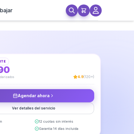
bajar
nchufes
NTE
90
4.9
(120+)
ndarizados
Agendar ahora
Ver detalles del servicio
in
12 cuotas sin interés
Garantia 14 días incluida