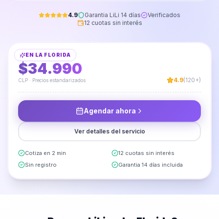
4.9
Garantia LiLi 14 días
Verificados
12 cuotas sin interés
Fijación y Sellado de Lavaplatos
EN
LA FLORIDA
DESDE
$34.990
4.9
(120+)
CLP · Precios estandarizados
Agendar ahora
Ver detalles del servicio
Cotiza en 2 min
12 cuotas sin interés
Sin registro
Garantia 14 días incluida