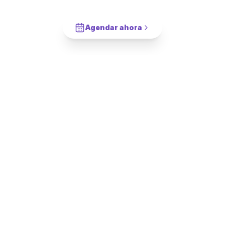
Lavaplatos
en
La Florida
?
Cotiza en 2 minutos. Paga solo cuando este completado.
Agendar ahora