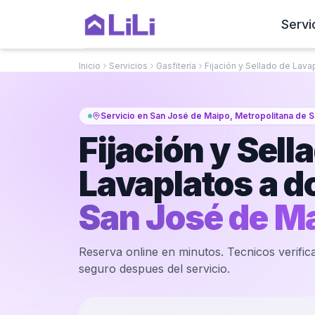
Servi
Inicio
Servicios
Gasfitería
Fijación y Sellado de Lava
Servicio en San José de Maipo, Metropolitana de S
Fijación y Sell
Lavaplatos a d
San José de M
Reserva online en minutos. Tecnicos verifica
seguro despues del servicio.