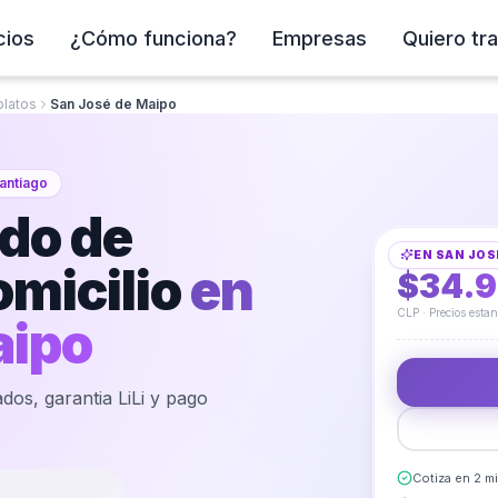
cios
¿Cómo funciona?
Empresas
Quiero tra
platos
San José de Maipo
antiago
Fijación y Sella
ado de
EN
SAN JOS
DESDE
omicilio
en
$34.
CLP · Precios esta
aipo
dos, garantia LiLi y pago
Cotiza en 2 m