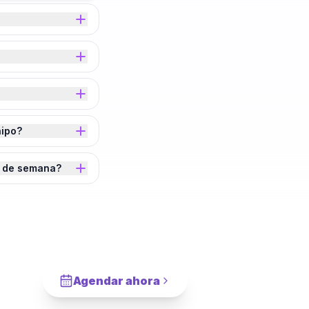
aipo?
n de semana?
sé de
Agendar ahora