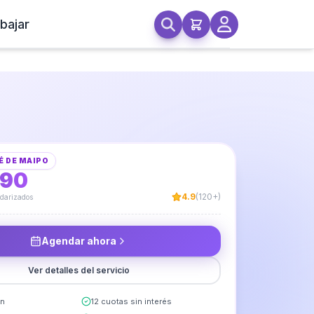
bajar
do de Lavaplatos
É DE MAIPO
990
4.9
(120+)
ndarizados
Agendar ahora
Ver detalles del servicio
in
12 cuotas sin interés