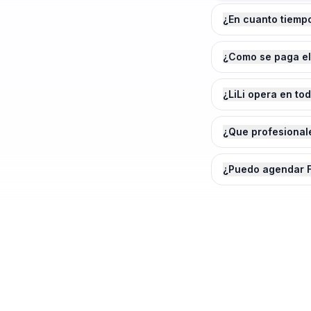
¿En cuanto tiemp
¿Como se paga el
¿LiLi opera en to
¿Que profesionale
¿Puedo agendar F
¿Agendamos tu
Fijaci
Maipo
?
Cotiza en 2 minutos. Paga solo cuando e