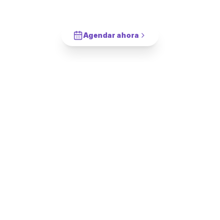
Vanitorio Aéreo
en
El Bosque
?
Cotiza en 2 minutos. Paga solo cuando este completado.
Agendar ahora