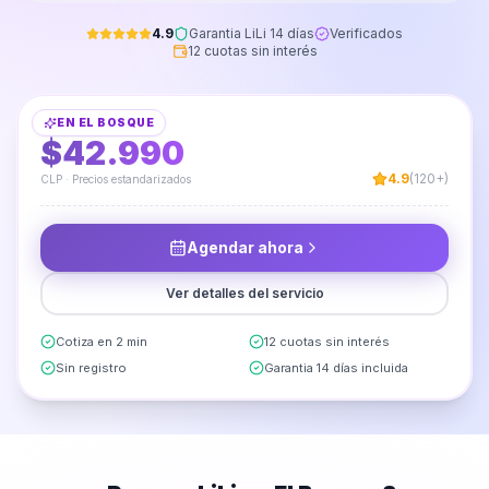
4.9
Garantia LiLi 14 días
Verificados
12 cuotas sin interés
Instalación y Armado de Vanitorio Aéreo
EN
EL BOSQUE
DESDE
$42.990
4.9
(120+)
CLP · Precios estandarizados
Agendar ahora
Ver detalles del servicio
Cotiza en 2 min
12 cuotas sin interés
Sin registro
Garantia 14 días incluida