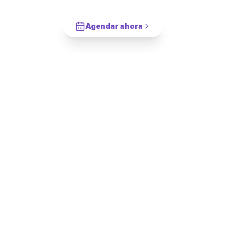
Cotiza en 2 minutos. Paga solo cuando este completado.
Agendar ahora