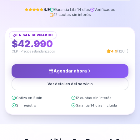
4.9
Garantia LiLi 14 días
Verificados
12 cuotas sin interés
Instalación y Armado de Vanitorio Aéreo
EN
SAN BERNARDO
DESDE
$42.990
4.9
(120+)
CLP · Precios estandarizados
Agendar ahora
Ver detalles del servicio
Cotiza en 2 min
12 cuotas sin interés
Sin registro
Garantia 14 días incluida