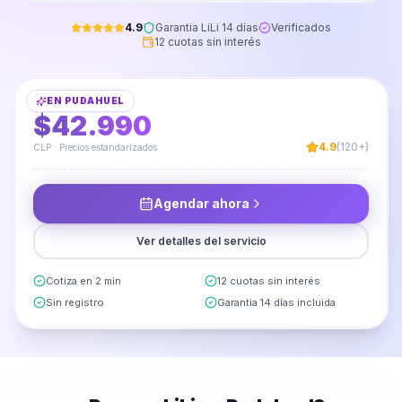
4.9
Garantia LiLi 14 días
Verificados
12 cuotas sin interés
Instalación y Armado de Vanitorio Aéreo
EN
PUDAHUEL
DESDE
$42.990
4.9
(120+)
CLP · Precios estandarizados
Agendar ahora
Ver detalles del servicio
Cotiza en 2 min
12 cuotas sin interés
Sin registro
Garantia 14 días incluida