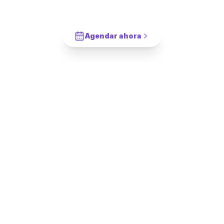
Vanitorio Aéreo
en
Pudahuel
?
Cotiza en 2 minutos. Paga solo cuando este completado.
Agendar ahora