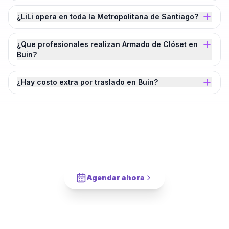
¿LiLi opera en toda la Metropolitana de Santiago?
¿Que profesionales realizan Armado de Clóset en
Buin?
¿Hay costo extra por traslado en Buin?
¿Agendamos tu
Armado de Clóset
en
Buin
?
Cotiza en 2 minutos. Paga solo cuando este completado.
Agendar ahora