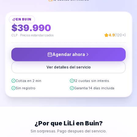
Armado de Clóset
EN
BUIN
DESDE
$39.990
4.9
(120+)
CLP · Precios estandarizados
Agendar ahora
Ver detalles del servicio
Cotiza en 2 min
12 cuotas sin interés
Sin registro
Garantia 14 días incluida
¿Por que LiLi en
Buin
?
Sin sorpresas. Pago despues del servicio.