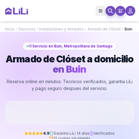
Inicio
Servicios
Instalaciones y Armados
Armado de Clóset
Buin
Servicio en Buin, Metropolitana de Santiago
Armado de Clóset a domicilio
en
Buin
Reserva online en minutos. Tecnicos verificados, garantia LiLi
y pago seguro despues del servicio.
4.9
Garantia LiLi 14 días
Verificados
12 cuotas sin interés