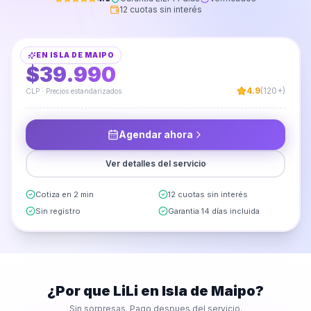
12 cuotas sin interés
Armado de Clóset
EN
ISLA DE MAIPO
DESDE
$39.990
4.9
(120+)
CLP · Precios estandarizados
Agendar ahora
Ver detalles del servicio
Cotiza en 2 min
12 cuotas sin interés
Sin registro
Garantia 14 días incluida
¿Por que LiLi en
Isla de Maipo
?
Sin sorpresas. Pago despues del servicio.