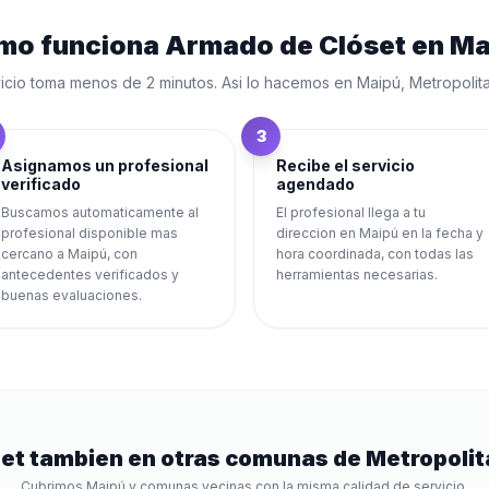
mo funciona
Armado de Clóset
en
Ma
icio toma menos de 2 minutos. Asi lo hacemos en
Maipú
,
Metropolit
3
Asignamos un profesional
Recibe el servicio
verificado
agendado
Buscamos automaticamente al
El profesional llega a tu
profesional disponible mas
direccion en Maipú en la fecha y
cercano a Maipú, con
hora coordinada, con todas las
antecedentes verificados y
herramientas necesarias.
buenas evaluaciones.
et
tambien en otras comunas de
Metropolit
Cubrimos
Maipú
y comunas vecinas con la misma calidad de servicio.