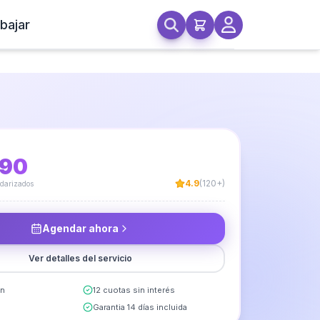
bajar
et
990
4.9
(120+)
ndarizados
Agendar ahora
Ver detalles del servicio
in
12 cuotas sin interés
Garantia 14 días incluida