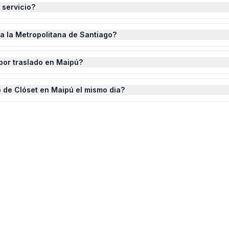
 servicio?
da la Metropolitana de Santiago?
por traslado en Maipú?
 de Clóset en Maipú el mismo dia?
o de Clóset
en
Maipú
?
ste completado.