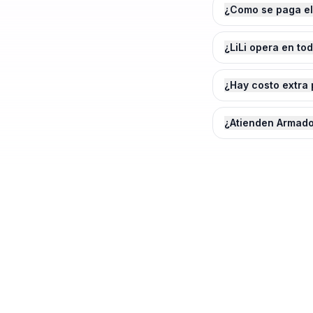
¿Como se paga el
¿LiLi opera en to
¿Hay costo extra 
¿Atienden Armado
¿Agendamos tu
Armad
Cotiza en 2 minutos. Paga solo cuando e