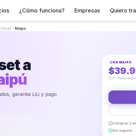
cios
¿Cómo funciona?
Empresas
Quiero tra
Clóset
Maipú
Armado de Clós
set a
EN
MAIPÚ
DESDE
$39.
aipú
CLP · Precios esta
dos, garantia LiLi y pago
Cotiza en 2 m
Sin registro