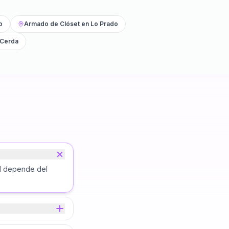
o
Armado de Clóset
en
Lo Prado
 Cerda
al depende del