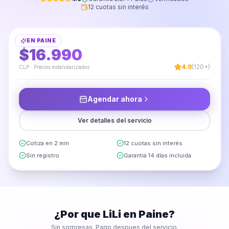
12 cuotas sin interés
Instalación de Cuadros en Pared
EN
PAINE
DESDE
$16.990
4.9
(120+)
CLP · Precios estandarizados
Agendar ahora
Ver detalles del servicio
Cotiza en 2 min
12 cuotas sin interés
Sin registro
Garantia 14 días incluida
¿Por que LiLi en
Paine
?
Sin sorpresas. Pago despues del servicio.