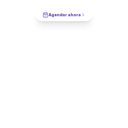
Cotiza en 2 minutos. Paga solo cuando este completado.
Agendar ahora