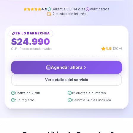
4.9
Garantia LiLi 14 días
Verificados
12 cuotas sin interés
Instalación de Mueble Cocina Aéreo
EN
LO BARNECHEA
DESDE
$24.990
4.9
(120+)
CLP · Precios estandarizados
Agendar ahora
Ver detalles del servicio
Cotiza en 2 min
12 cuotas sin interés
Sin registro
Garantia 14 días incluida