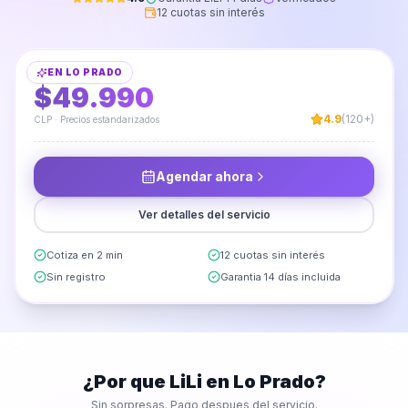
12 cuotas sin interés
Instalación de Panel TV
EN
LO PRADO
DESDE
$49.990
4.9
(120+)
CLP · Precios estandarizados
Agendar ahora
Ver detalles del servicio
Cotiza en 2 min
12 cuotas sin interés
Sin registro
Garantia 14 días incluida
¿Por que LiLi en
Lo Prado
?
Sin sorpresas. Pago despues del servicio.