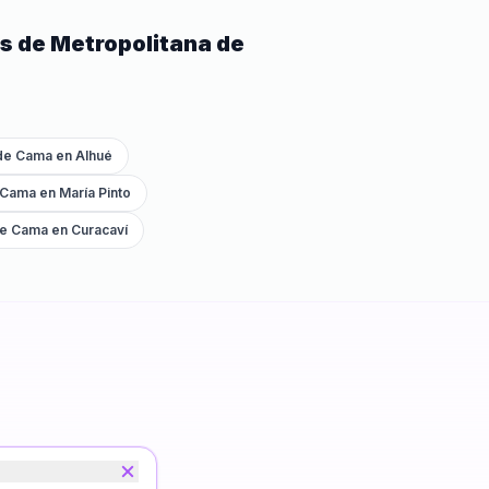
s de
Metropolitana de
 de Cama
en
Alhué
 Cama
en
María Pinto
de Cama
en
Curacaví