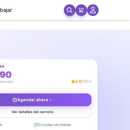
bajar
ombras Bajada de Cama
RO
990
4.9
(120+)
ndarizados
Agendar ahora
Ver detalles del servicio
in
12 cuotas sin interés