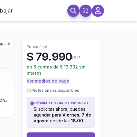
bajar
partir
Precio final
$ 79.990
CLP
en
6
cuotas de $
13.332
sin
interés
Ver medios de pago
Profesionales disponibles
onal
PRÓXIMO HORARIO DISPONIBLE
Si solicitas ahora, puedes
agendar para
Viernes, 7 de
agosto
desde las
18:00
.