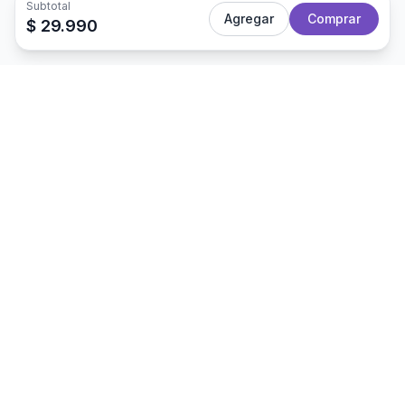
Subtotal
Agregar
Comprar
$ 29.990
APOYADO Y FINANCIADO POR
La forma más segura y simple de
contratar servicios para el hogar.
Tu hogar, sin preocupaciones.
ESPECIALIDADES