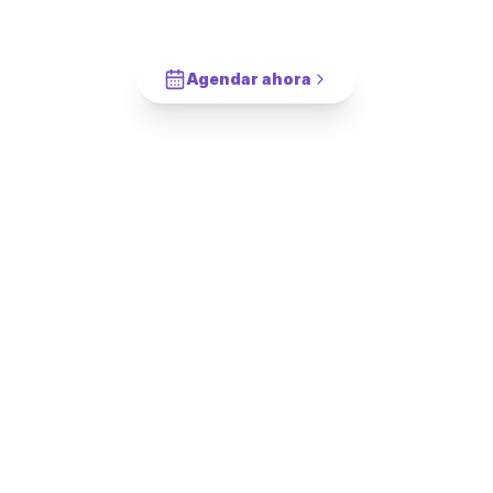
Bajada de Cama
en
Las Condes
?
Cotiza en 2 minutos. Paga solo cuando este completado.
Agendar ahora