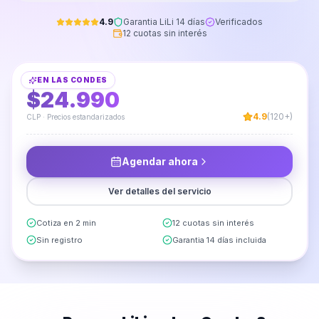
4.9
Garantia LiLi 14 días
Verificados
12 cuotas sin interés
Limpieza de Alfombras Bajada de Cama
EN
LAS CONDES
DESDE
$24.990
4.9
(120+)
CLP · Precios estandarizados
Agendar ahora
Ver detalles del servicio
Cotiza en 2 min
12 cuotas sin interés
Sin registro
Garantia 14 días incluida