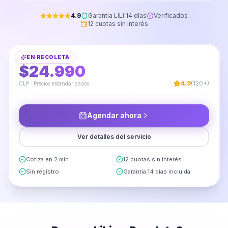
4.9
Garantia LiLi 14 días
Verificados
12 cuotas sin interés
Limpieza de Alfombras Bajada de Cama
EN
RECOLETA
DESDE
$24.990
4.9
(120+)
CLP · Precios estandarizados
Agendar ahora
Ver detalles del servicio
Cotiza en 2 min
12 cuotas sin interés
Sin registro
Garantia 14 días incluida