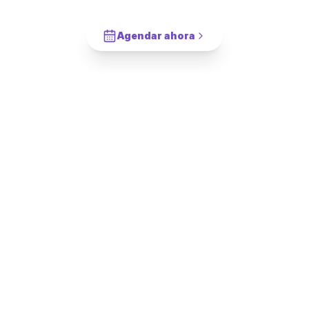
Cotiza en 2 minutos. Paga solo cuando este completado.
Agendar ahora